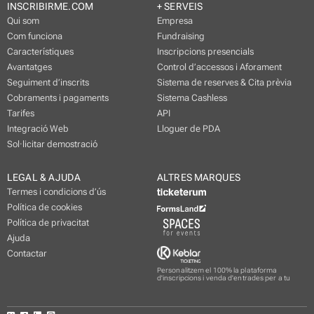
INSCRIBIRME.COM
+ SERVEIS
Qui som
Empresa
Com funciona
Fundraising
Característiques
Inscripcions presencials
Avantatges
Control d’accessos i Aforament
Seguiment d’inscrits
Sistema de reserves & Cita prèvia
Cobraments i pagaments
Sistema Cashless
Tarifes
API
Integració Web
Lloguer de PDA
Sol·licitar demostració
LEGAL & AJUDA
ALTRES MARQUES
Termes i condicions d’ús
Política de cookies
Política de privacitat
Ajuda
Contactar
Personalitzem el 100% la plataforma
d'inscripcions i venda d'entrades per a tu